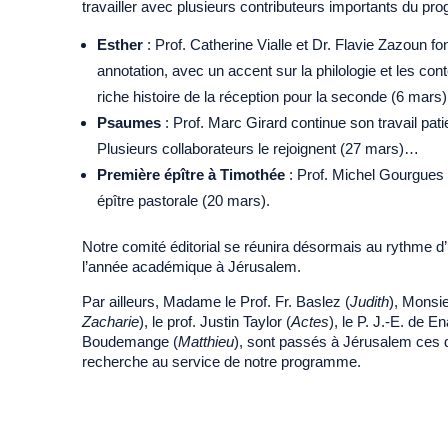
travailler avec plusieurs contributeurs importants du pr
Esther
: Prof. Catherine Vialle et Dr. Flavie Zazoun fo
annotation, avec un accent sur la philologie et les cont
riche histoire de la réception pour la seconde (6 mars)
Psaumes
: Prof. Marc Girard continue son travail pa
Plusieurs collaborateurs le rejoignent (27 mars)…
Première épître à Timothée
: Prof. Michel Gourgues
épître pastorale (20 mars).
Notre comité éditorial se réunira désormais au rythme d’u
l’année académique à Jérusalem.
Par ailleurs, Madame le Prof. Fr. Baslez (
Judith
), Monsie
Zacharie
), le prof. Justin Taylor (
Actes
), le P. J.-E. de En
Boudemange (
Matthieu
), sont passés à Jérusalem ces 
recherche au service de notre programme.