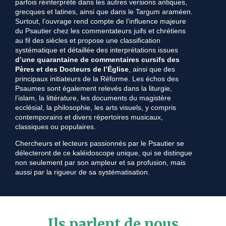
parfois réinterprété dans les autres versions antiques,
prem
grecques et latines, ainsi que dans le Targum araméen.
l’Év
Surtout, l’ouvrage rend compte de l’influence majeure
jard
du Psautier chez les commentateurs juifs et chrétiens
D’Éd
au fil des siècles et propose une classification
en f
systématique et détaillée des interprétations issues
bibl
d’une quarantaine de commentaires cursifs des
cent
Pères et des Docteurs de l’Église
, ainsi que des
quar
principaux initiateurs de la Réforme. Les échos des
Cant
Psaumes sont également relevés dans la liturgie,
exce
l’islam, la littérature, les documents du magistère
la f
ecclésial, la philosophie, les arts visuels, y compris
l’édi
contemporains et divers répertoires musicaux,
classiques ou populaires.
Chercheurs et lecteurs passionnés par le Psautier se
délecteront de ce kaléidoscope unique, qui se distingue
non seulement par son ampleur et sa profusion, mais
aussi par la rigueur de sa systématisation.
Ils parlent de nous