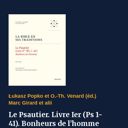
O.-
Ch
Ch
Le 
Łukasz Popko et O.-Th. Venard (éd.)
bot
Marc Girard et alii
111
Le Psautier. Livre Ier (Ps 1-
A
41). Bonheurs de l’homme