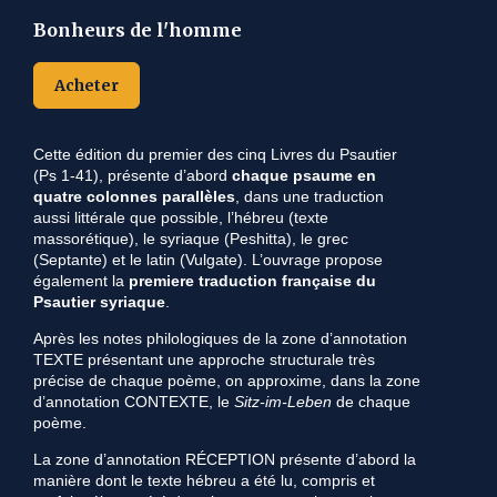
Bonheurs de l'homme
Le C
d’am
Acheter
prem
vers
et g
trad
Cette édition du premier des cinq Livres du Psautier
temp
(Ps 1-41), présente d’abord
chaque psaume en
qui 
quatre colonnes parallèles
, dans une traduction
ou m
aussi littérale que possible, l’hébreu (texte
l’ex
massorétique), le syriaque (Peshitta), le grec
Jéru
(Septante) et le latin (Vulgate). L’ouvrage propose
ici 
également la
premiere traduction française du
l’ap
Psautier syriaque
.
pour
ambi
Après les notes philologiques de la zone d’annotation
l’am
TEXTE présentant une approche structurale très
inti
précise de chaque poème, on approxime, dans la zone
auss
d’annotation CONTEXTE, le
Sitz-im-Leben
de chaque
poème.
/
La zone d’annotation RÉCEPTION présente d’abord la
Du li
manière dont le texte hébreu a été lu, compris et
végé