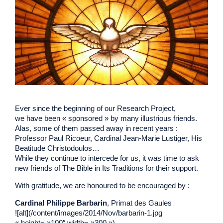
Ever since the beginning of our Research Project,
we have been « sponsored » by many illustrious friends.
Alas, some of them passed away in recent years :
Professor Paul Ricoeur, Cardinal Jean-Marie Lustiger, His
Beatitude Christodoulos…
While they continue to intercede for us, it was time to ask
new friends of The Bible in Its Traditions for their support.
With gratitude, we are honoured to be encouraged by :
Cardinal Philippe Barbarin
, Primat des Gaules
![alt](/content/images/2014/Nov/barbarin-1.jpg
« height= »100″ width= »300 »)