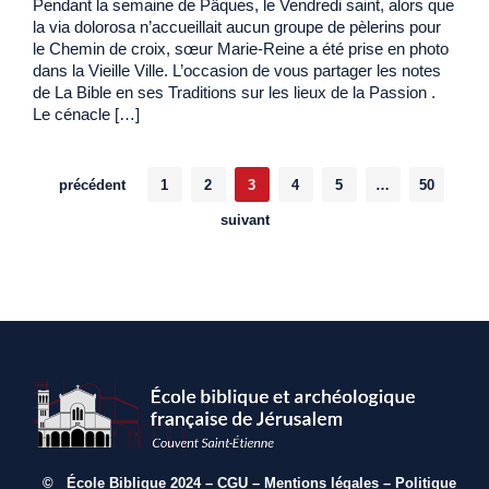
Pendant la semaine de Pâques, le Vendredi saint, alors que
la via dolorosa n’accueillait aucun groupe de pèlerins pour
le Chemin de croix, sœur Marie-Reine a été prise en photo
dans la Vieille Ville. L’occasion de vous partager les notes
de La Bible en ses Traditions sur les lieux de la Passion .
Le cénacle […]
Posts
précédent
1
2
3
4
5
…
50
navigation
suivant
© École Biblique 2024 –
CGU
–
Mentions légales
–
Politique