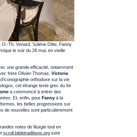
.-Th. Venard, Solène Ditte, Fanny
ique le soir du 28 mai, en vieille
vec une grande efficacité, notamment
vec frère Olivier-Thomas.
Victoria
d’iconographie orthodoxe sur la vie
ologos
, cet étrange texte grec du IIe
sme
a commencé à entrer des
nnées. Et, enfin, pour
Fanny
à la
ormes, les belles progressions sur
es de nouvelles sont particulièrement
grandes notes de liturgie tout en
t
scroll.bibletraditions.org
sont