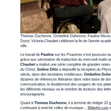
Thomas Duchesne, Ombeline Duhesme, Pauline Micos, O
Durst, Victoria Chaubet célébrant la fin de l’année académ
ville.
Le travail de
Pauline
sur les Psaumes s’est poursuivi a
grâce aux séminaires de traduction du mercredi matin a
Chaubet
a réalisé une série complète de grandes notes 
du Christ.
Solène Ditte
a dépouillé la réception du
Physi
siècle, dans des bestiaires médiévaux.
Ombeline
Duhe
dizaines de références littéraires dans notre base de do
communication, le doublement des usagers de nos platef
les différents réseaux ou le nombre de lecteurs des lettr
encourageants.
Quant à
Thomas Duchesne
, il a terminé de rédiger 22 
continuant à enrichir celles de musique…
BibleArt.com
e