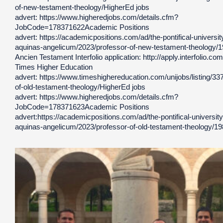
of-new-testament-theology/HigherEd jobs
advert: https://www.higheredjobs.com/details.cfm?
JobCode=178371622Academic Positions
advert: https://academicpositions.com/ad/the-pontifical-universi
aquinas-angelicum/2023/professor-of-new-testament-theology/
Ancien Testament Interfolio application: http://apply.interfolio.
Times Higher Education
advert: https://www.timeshighereducation.com/unijobs/listing/33
of-old-testament-theology/HigherEd jobs
advert: https://www.higheredjobs.com/details.cfm?
JobCode=178371623Academic Positions
advert:https://academicpositions.com/ad/the-pontifical-universit
aquinas-angelicum/2023/professor-of-old-testament-theology/1