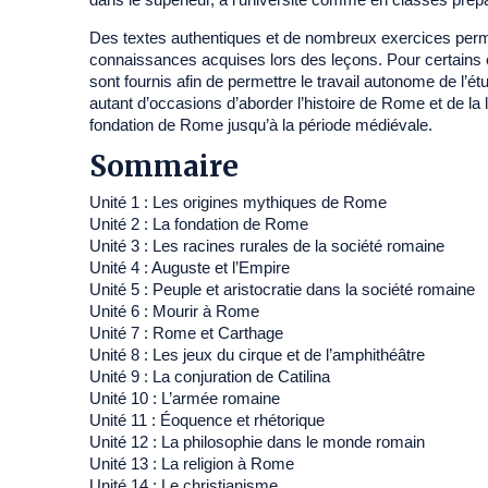
Des textes authentiques et de nombreux exercices perme
connaissances acquises lors des leçons. Pour certains 
sont fournis afin de permettre le travail autonome de l’ét
autant d’occasions d’aborder l’histoire de Rome et de la la
fondation de Rome jusqu’à la période médiévale.
Sommaire
Unité 1 : Les origines mythiques de Rome
Unité 2 : La fondation de Rome
Unité 3 : Les racines rurales de la société romaine
Unité 4 : Auguste et l’Empire
Unité 5 : Peuple et aristocratie dans la société romaine
Unité 6 : Mourir à Rome
Unité 7 : Rome et Carthage
Unité 8 : Les jeux du cirque et de l’amphithéâtre
Unité 9 : La conjuration de Catilina
Unité 10 : L’armée romaine
Unité 11 : Éoquence et rhétorique
Unité 12 : La philosophie dans le monde romain
Unité 13 : La religion à Rome
Unité 14 : Le christianisme